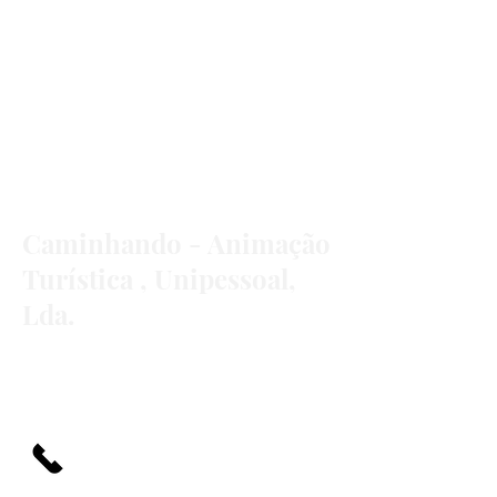
Caminhando - Animação
Turística , Unipessoal,
Lda.
R DO JOÃO PAULINO 15,
9950-220
- CRIAÇÃO VELHA
MADALENA DO PICO - AÇORES
+351 962408417
/
+351 910999440