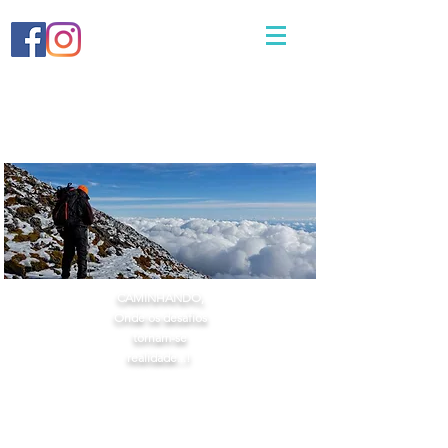
CAMINHANDO,
Onde os desafios
tornam-se
realidade...!